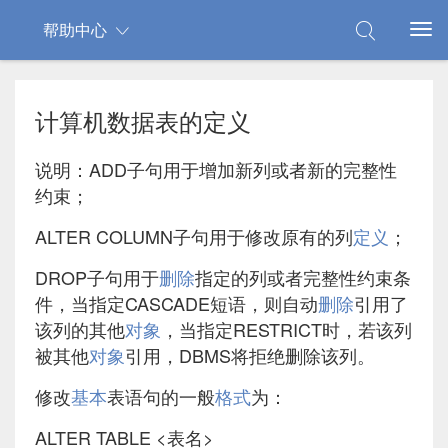
帮助中心
计算机数据表的定义
说明：ADD子句用于增加新列或者新的完整性
约束；
ALTER COLUMN子句用于修改原有的列
定义
；
DROP子句用于
删除
指定的列或者完整性约束条
件，当指定CASCADE短语，则自动
删除
引用了
该列的其他
对象
，当指定RESTRICT时，若该列
被其他
对象
引用，DBMS将拒绝删除该列。
修改
基本
表语句的一般
格式
为：
ALTER TABLE <表名>