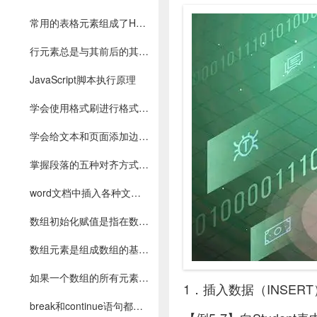
常用的表格元素组成了HTML的基本表格结构
行元素总是与其前后的其他元素保持在同一行中
JavaScript脚本执行原理
学会使用格式刷进行格式复制，清除文本已有的格式
学会给文本和页面添加边框和给文本和页面添加底纹
掌握段落的五种对齐方式,学会设置段落的缩进、间距
word文档中插入各种文件的方法
数组初始化赋值是指在数组定义时给数组元素赋予初值
数组元素是组成数组的基本单元
如果一个数组的所有元素都不是数组，那该数组称为一维数组
1．插入数据（INSERT
break和continue语句都可以用在循环中