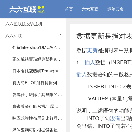
首页
六六互联
标签云集
六六互联抗投诉主机
数据更新是指对表中
六六互联
外贸fake shop/DMCA/Phishing/Fraud/Counterfeit Sales/Fake Webshop/cloudflare咋整？
数据
更新
是指对表中数
正裝腕錶寶珀經典繫列6224-1127-55B VS 積家翻轉腕錶繫列713842J
1．
插入
数据（INSERT
日本名錶冠藍獅Tentagraph的9SC5自動計時機芯，是一枚模塊計時機芯
插入
数据语句的一般格
真力時PILOT飛行員繫列大日歴飛返腕錶兩款不同的版本
INSERT INTO <
愛馬仕手錶除了其無限的創意和對時間的獨特理解，還有專屬的美學元素
VALUES (常量1[,
寶齊萊發行88枚萬年歴黑色限量版賞析
说明：上述语句的功能
…。INTO子句
没有
出现
响应式弹性布局是比较理想的响应式布局实现方式
会出错。INTO子句若
媒体查询可以根据设备显示器的特性设定CSS的样式