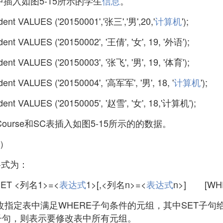
t表中插入如图5-15所示的学生
信息
。
ent VALUES ('20150001','张三','男',20,'
计算机
');
nt VALUES ('20150002', '王倩', '女', 19, '外语');
nt VALUES ('20150003', '张飞', '男', 19, '体育');
nt VALUES ('20150004', '高军军', '男', 18, '
计算机
');
ent VALUES ('20150005', '赵雪', '女', 18,'计算机');
urse和SC表插入如图5-15所示的的数据。
E）
格式为：
SET <列名1>=<
表达式
1>[,<列名n>=<
表达式
n>]
[WH
改指定表中满足WHERE子句条件的元组，其中SET子
子句，则表示要修改表中所有元组。