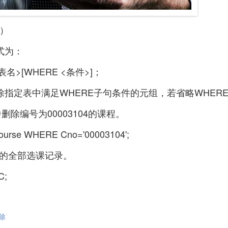
E）
式为：
<表名>[WHERE <条件>]；
指定表中满足WHERE子句条件的元组，若省略WHER
表中删除编号为00003104的课程。
urse WHERE Cno='00003104';
表中的全部选课记录。
C;
除