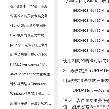
【例5-7】向Studen
在C语言中，for语句使用最为灵活
INSERT INTO Stud
备案域名购买奒奓奘交易,Godaddy老域名出售百度权重域名,高pr域名搜狗收录域名,外链反链域名
INSERT INTO Stude
外贸仿牌vps奍奂美国推荐空间主机,国外欧洲荷兰仿牌服务器,抗投诉免投诉防投诉主机
INSERT INTO Stude
Flex布局与响应式布局
INSERT INTO Stude
jQuery中有几个绑定事件的函数
INSERT INTO Stud
响应式网页布局知识测验
使用相同的语法可以向Co
HTML5中的canvas与之类似，可以称其为“网页中的画布”
2．修改数据（UPDAT
JavaScript String对象概述
修改数据语句的一般
计算机网络（Computer Networks）是指分布在不同地理位置上的具有独立功能的一群计算机
UPDATE <表名> 
Windows任务管理器提供了有关计算机性能的信息
说明：该语句功能是修
应用程序是为完成某项或多项特定工作的计算机程序
值。如果省略WHERE