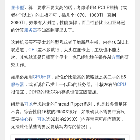
显卡型
计算，要求不要太高的话，考虑采用4 PCI-E插槽（或
者4个以上）的主板即可，插几个1070、1080Ti一直到
2080Ti，效果有人测过，性能彪悍，而且性价比比租亚马逊
的计算
服务器
不知高到哪里去了。
这种机器买不要太老的型号或者干脆新品主板。内存16G以上
双通道，
CPU
差不多就行，大头在显卡上，主板也不能太
次。其实就算是只插两个显卡，也已经能胜任很多AI
方面
的研
究工作。
如果必须用
CPU计算
，那性价比最高的策略就是买二手的E5
服务器
，或者说自己攒上一代E5的服务器。十核左右的
CPU
很便宜，DDR3的RECC内存条也便宜随便加。
组新品
可以
考虑锐龙的Thread Ripper系列，也是核多量足还
不贵。综合性能16核的2950X很好，如果确认不需要带宽只
需要
核心
数，
可以
选32核的2990X（内存带宽可能有瓶颈，
无法胜任某些需要反复读写内存的情况）。